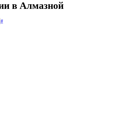
сии в Алмазной
#