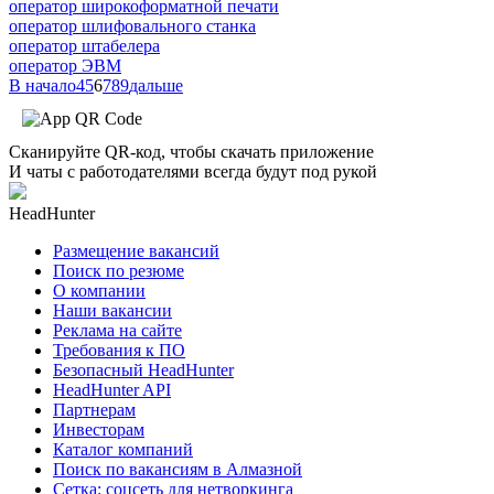
оператор широкоформатной печати
оператор шлифовального станка
оператор штабелера
оператор ЭВМ
В начало
4
5
6
7
8
9
дальше
Сканируйте QR-код, чтобы скачать приложение
И чаты с работодателями всегда будут под рукой
HeadHunter
Размещение вакансий
Поиск по резюме
О компании
Наши вакансии
Реклама на сайте
Требования к ПО
Безопасный HeadHunter
HeadHunter API
Партнерам
Инвесторам
Каталог компаний
Поиск по вакансиям в Алмазной
Сетка: соцсеть для нетворкинга