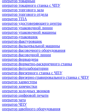
оператор товарный
оператор токарного станка с ЧПУ
оператор торгового зала
оператор торгового отдела
оператор ТПА
оператор удостоверяющего центра
оператор упаковочной линии
оператор упаковочной машины
оператор-упаковщик
оператор-фактуровщик
оператор фальцевальной машины
оператор фасовочного оборудования
оператор фасовочной линии
оператор форвардера
оператор форматно-раскроечного станка
оператор фотолаборатории
оператор фрезерного станка с ЧПУ
оператор фрезерно-гравировального станка с ЧПУ
оператор харвестера
оператор химчистки
оператор холодных звонков
оператор цифровой печати
оператор чата
оператор ЧПУ
оператор швейного оборудования