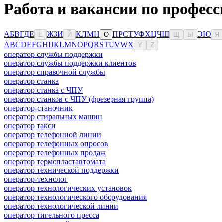
Работа и вакансии по профес
А
Б
В
Г
Д
Е
Ж
З
И
К
Л
М
Н
П
Р
С
Т
У
Ф
Х
Ц
Ч
Ш
Э
Ю
Ё
Й
О
Щ
Ы
Я
A
B
C
D
E
F
G
H
I
J
K
L
M
N
O
P
Q
R
S
T
U
V
W
X
Y
Z
оператор службы поддержки
оператор службы поддержки клиентов
оператор справочной службы
оператор станка
оператор станка с ЧПУ
оператор станков с ЧПУ (фрезерная группа)
оператор-станочник
оператор стиральных машин
оператор такси
оператор телефонной линии
оператор телефонных опросов
оператор телефонных продаж
оператор термопластавтомата
оператор технической поддержки
оператор-технолог
оператор технологических установок
оператор технологического оборудования
оператор технологической линии
оператор тигельного пресса