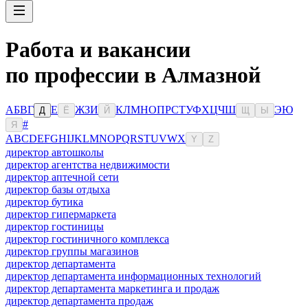
Работа и вакансии
по профессии в Алмазной
А
Б
В
Г
Е
Ж
З
И
К
Л
М
Н
О
П
Р
С
Т
У
Ф
Х
Ц
Ч
Ш
Э
Ю
Д
Ё
Й
Щ
Ы
#
Я
A
B
C
D
E
F
G
H
I
J
K
L
M
N
O
P
Q
R
S
T
U
V
W
X
Y
Z
директор автошколы
директор агентства недвижимости
директор аптечной сети
директор базы отдыха
директор бутика
директор гипермаркета
директор гостиницы
директор гостиничного комплекса
директор группы магазинов
директор департамента
директор департамента информационных технологий
директор департамента маркетинга и продаж
директор департамента продаж