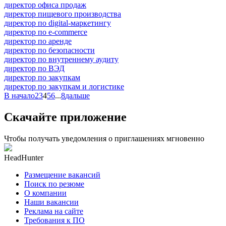
директор офиса продаж
директор пищевого производства
директор по digital-маркетингу
директор по e-commerce
директор по аренде
директор по безопасности
директор по внутреннему аудиту
директор по ВЭД
директор по закупкам
директор по закупкам и логистике
В начало
2
3
4
5
6
...
8
дальше
Скачайте приложение
Чтобы получать уведомления о приглашениях мгновенно
HeadHunter
Размещение вакансий
Поиск по резюме
О компании
Наши вакансии
Реклама на сайте
Требования к ПО