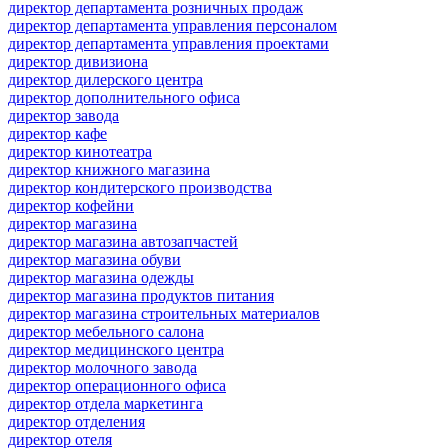
директор департамента розничных продаж
директор департамента управления персоналом
директор департамента управления проектами
директор дивизиона
директор дилерского центра
директор дополнительного офиса
директор завода
директор кафе
директор кинотеатра
директор книжного магазина
директор кондитерского производства
директор кофейни
директор магазина
директор магазина автозапчастей
директор магазина обуви
директор магазина одежды
директор магазина продуктов питания
директор магазина строительных материалов
директор мебельного салона
директор медицинского центра
директор молочного завода
директор операционного офиса
директор отдела маркетинга
директор отделения
директор отеля