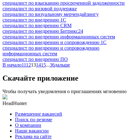
специалист по взысканию просроченной задолженности
специалист по визовой поддержке
специалист по визуальному мерчендайзингу
специалист по внедрению 1С
специалист по внедрению CRM
специалист по внедрению Битрикс24
специалист по внедрению информационных систем
специалист по внедрению и сопровождению 1С
специалист по внедрению и сопровождению
информационных систем
специалист по внедрению ПО
В начало
11
12
13
14
15
...
36
дальше
Скачайте приложение
Чтобы получать уведомления о приглашениях мгновенно
HeadHunter
Размещение вакансий
Поиск по резюме
О компании
Наши вакансии
Реклама на сайте