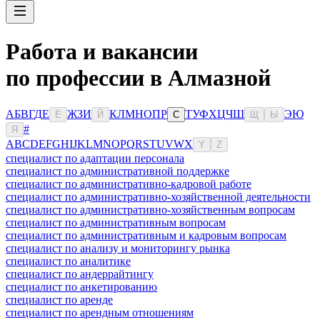
Работа и вакансии
по профессии в Алмазной
А
Б
В
Г
Д
Е
Ж
З
И
К
Л
М
Н
О
П
Р
Т
У
Ф
Х
Ц
Ч
Ш
Э
Ю
Ё
Й
С
Щ
Ы
#
Я
A
B
C
D
E
F
G
H
I
J
K
L
M
N
O
P
Q
R
S
T
U
V
W
X
Y
Z
специалист по адаптации персонала
специалист по административной поддержке
специалист по административно-кадровой работе
специалист по административно-хозяйственной деятельности
специалист по административно-хозяйственным вопросам
специалист по административным вопросам
специалист по административным и кадровым вопросам
специалист по анализу и мониторингу рынка
специалист по аналитике
специалист по андеррайтингу
специалист по анкетированию
специалист по аренде
специалист по арендным отношениям