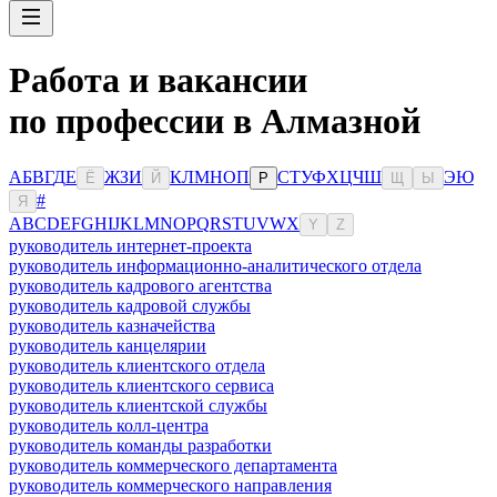
Работа и вакансии
по профессии в Алмазной
А
Б
В
Г
Д
Е
Ж
З
И
К
Л
М
Н
О
П
С
Т
У
Ф
Х
Ц
Ч
Ш
Э
Ю
Ё
Й
Р
Щ
Ы
#
Я
A
B
C
D
E
F
G
H
I
J
K
L
M
N
O
P
Q
R
S
T
U
V
W
X
Y
Z
руководитель интернет-проекта
руководитель информационно-аналитического отдела
руководитель кадрового агентства
руководитель кадровой службы
руководитель казначейства
руководитель канцелярии
руководитель клиентского отдела
руководитель клиентского сервиса
руководитель клиентской службы
руководитель колл-центра
руководитель команды разработки
руководитель коммерческого департамента
руководитель коммерческого направления