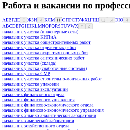
Работа и вакансии по профес
А
Б
В
Г
Д
Е
Ж
З
И
К
Л
М
О
П
Р
С
Т
У
Ф
Х
Ц
Ч
Ш
Э
Ю
Ё
Й
Н
Щ
Ы
Я
A
B
C
D
E
F
G
H
I
J
K
L
M
N
O
P
Q
R
S
T
U
V
W
X
Y
Z
начальник участка (инженерные сети)
начальник участка КИПиА
начальник участка общестроительных работ
начальник участка отделочных работ
начальник участка открытых горных работ
начальник участка сантехнических работ
начальник участка (склада)
начальник участка (слаботочные системы)
начальник участка СМР
начальник участка строительно-монтажных работ
начальник участка упаковки
начальник участка эксплуатации
начальник финансового отдела
начальник финансового управления
начальник финансово-экономического отдела
начальник финансово-экономического управления
начальник химико-аналитической лаборатории
начальник химической лаборатории
начальник хозяйственного отдела