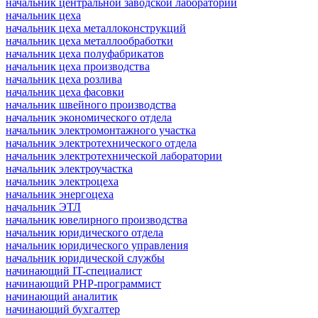
начальник центральной заводской лаборатории
начальник цеха
начальник цеха металлоконструкций
начальник цеха металлообработки
начальник цеха полуфабрикатов
начальник цеха производства
начальник цеха розлива
начальник цеха фасовки
начальник швейного производства
начальник экономического отдела
начальник электромонтажного участка
начальник электротехнического отдела
начальник электротехнической лаборатории
начальник электроучастка
начальник электроцеха
начальник энергоцеха
начальник ЭТЛ
начальник ювелирного производства
начальник юридического отдела
начальник юридического управления
начальник юридической службы
начинающий IT-специалист
начинающий PHP-программист
начинающий аналитик
начинающий бухгалтер