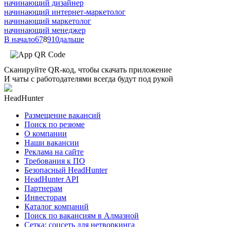
начинающий дизайнер
начинающий интернет-маркетолог
начинающий маркетолог
начинающий менеджер
В начало
6
7
8
9
10
дальше
Сканируйте QR-код, чтобы скачать приложение
И чаты с работодателями всегда будут под рукой
HeadHunter
Размещение вакансий
Поиск по резюме
О компании
Наши вакансии
Реклама на сайте
Требования к ПО
Безопасный HeadHunter
HeadHunter API
Партнерам
Инвесторам
Каталог компаний
Поиск по вакансиям в Алмазной
Сетка: соцсеть для нетворкинга