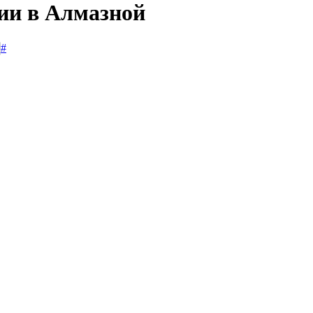
сии в Алмазной
#