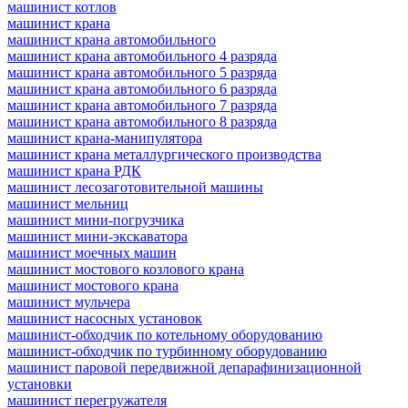
машинист котлов
машинист крана
машинист крана автомобильного
машинист крана автомобильного 4 разряда
машинист крана автомобильного 5 разряда
машинист крана автомобильного 6 разряда
машинист крана автомобильного 7 разряда
машинист крана автомобильного 8 разряда
машинист крана-манипулятора
машинист крана металлургического производства
машинист крана РДК
машинист лесозаготовительной машины
машинист мельниц
машинист мини-погрузчика
машинист мини-экскаватора
машинист моечных машин
машинист мостового козлового крана
машинист мостового крана
машинист мульчера
машинист насосных установок
машинист-обходчик по котельному оборудованию
машинист-обходчик по турбинному оборудованию
машинист паровой передвижной депарафинизационной
установки
машинист перегружателя