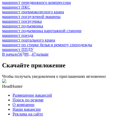
машинист передвижного компрессора
машинист ПКС
машинист пневмоколесного крана
машинист погрузочной машины
машинист погрузчика
машинист подъемника
машинист подъемника каротажной станции
машинист поезда
машинист портального крана
машинист по стирке белья и ремонту спецодежды
машинист ППДУ
В начало
5
6
7
8
9
...
47
дальше
Скачайте приложение
Чтобы получать уведомления о приглашениях мгновенно
HeadHunter
Размещение вакансий
Поиск по резюме
О компании
Наши вакансии
Реклама на сайте