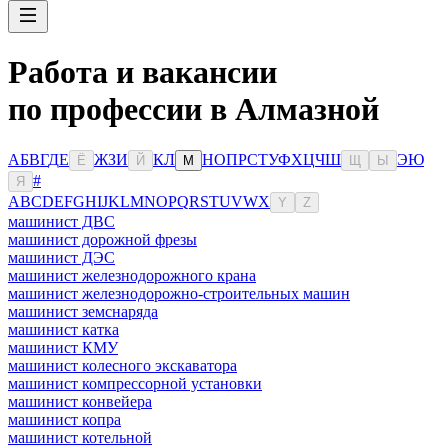
Работа и вакансии
по профессии в Алмазной
А
Б
В
Г
Д
Е
Ж
З
И
К
Л
Н
О
П
Р
С
Т
У
Ф
Х
Ц
Ч
Ш
Э
Ю
Ё
Й
М
Щ
Ы
#
Я
A
B
C
D
E
F
G
H
I
J
K
L
M
N
O
P
Q
R
S
T
U
V
W
X
Y
Z
машинист ДВС
машинист дорожной фрезы
машинист ДЭС
машинист железнодорожного крана
машинист железнодорожно-строительных машин
машинист земснаряда
машинист катка
машинист КМУ
машинист колесного экскаватора
машинист компрессорной установки
машинист конвейера
машинист копра
машинист котельной