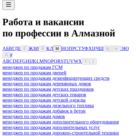
Работа и вакансии
по профессии в Алмазной
А
Б
В
Г
Д
Е
Ж
З
И
К
Л
Н
О
П
Р
С
Т
У
Ф
Х
Ц
Ч
Ш
Э
Ю
Ё
Й
М
Щ
Ы
#
Я
A
B
C
D
E
F
G
H
I
J
K
L
M
N
O
P
Q
R
S
T
U
V
W
X
Y
Z
менеджер по продажам ГСМ
менеджер по продажам дверей
менеджер по продажам дезинфицирующих средств
менеджер по продажам деревянных домов
менеджер по продажам детских праздников
менеджер по продажам детских товаров
менеджер по продажам детской одежды
менеджер по продажам дизельного топлива
менеджер по продажам добавок в бетон
менеджер по продажам домов
менеджер по продажам дополнительного оборудования
менеджер по продажам дополнительных услуг
менеджер по продажам дорожно-строительной техники