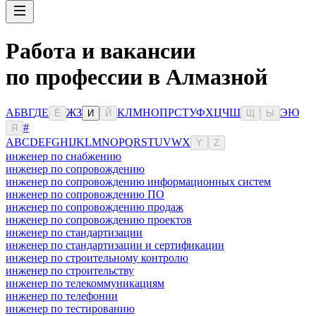
Работа и вакансии
по профессии в Алмазной
А
Б
В
Г
Д
Е
Ж
З
К
Л
М
Н
О
П
Р
С
Т
У
Ф
Х
Ц
Ч
Ш
Э
Ю
Ё
И
Й
Щ
Ы
#
Я
A
B
C
D
E
F
G
H
I
J
K
L
M
N
O
P
Q
R
S
T
U
V
W
X
Y
Z
инженер по снабжению
инженер по сопровождению
инженер по сопровождению информационных систем
инженер по сопровождению ПО
инженер по сопровождению продаж
инженер по сопровождению проектов
инженер по стандартизации
инженер по стандартизации и сертификации
инженер по строительному контролю
инженер по строительству
инженер по телекоммуникациям
инженер по телефонии
инженер по тестированию