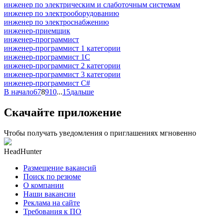
инженер по электрическим и слаботочным системам
инженер по электрооборудованию
инженер по электроснабжению
инженер-приемщик
инженер-программист
инженер-программист 1 категории
инженер-программист 1С
инженер-программист 2 категории
инженер-программист 3 категории
инженер-программист C#
В начало
6
7
8
9
10
...
15
дальше
Скачайте приложение
Чтобы получать уведомления о приглашениях мгновенно
HeadHunter
Размещение вакансий
Поиск по резюме
О компании
Наши вакансии
Реклама на сайте
Требования к ПО