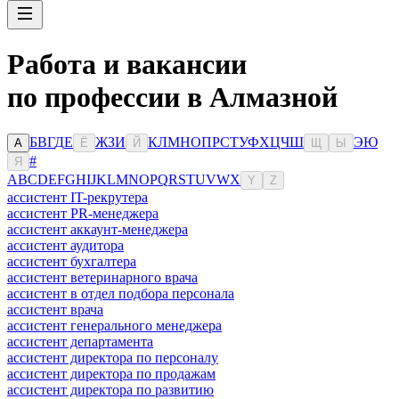
Работа и вакансии
по профессии в Алмазной
Б
В
Г
Д
Е
Ж
З
И
К
Л
М
Н
О
П
Р
С
Т
У
Ф
Х
Ц
Ч
Ш
Э
Ю
А
Ё
Й
Щ
Ы
#
Я
A
B
C
D
E
F
G
H
I
J
K
L
M
N
O
P
Q
R
S
T
U
V
W
X
Y
Z
ассистент IT-рекрутера
ассистент PR-менеджера
ассистент аккаунт-менеджера
ассистент аудитора
ассистент бухгалтера
ассистент ветеринарного врача
ассистент в отдел подбора персонала
ассистент врача
ассистент генерального менеджера
ассистент департамента
ассистент директора по персоналу
ассистент директора по продажам
ассистент директора по развитию