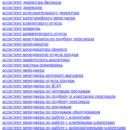
ассистент директора филиала
ассистент дирекции
ассистент исполнительного директора
ассистент категорийного менеджера
ассистент клиентского отдела
ассистент команды
ассистент коммерческого отдела
ассистент консультанта по подбору персонала
ассистент-координатор
ассистент координатора проекта
ассистент-координатор отдела продаж
ассистент маркетолога-аналитика
ассистент мастера-приемщика
ассистент менеджера
ассистент менеджера интернет-магазина
ассистент менеджера отдела продаж
ассистент менеджера по ВЭД
ассистент менеджера по оптовым продажам
ассистент менеджера по подбору и адаптации персонала
ассистент менеджера по подбору персонала
ассистент менеджера по продажам
ассистент менеджера по продажам оборудования
ассистент менеджера по работе с клиентами
ассистент менеджера по работе с ключевыми клиентами
ассистент менеджера по работе с корпоративными клиентами