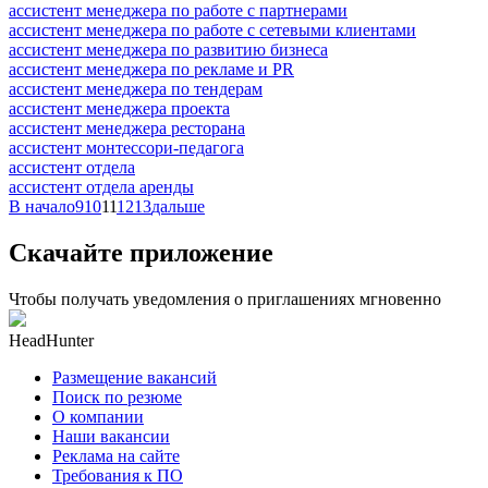
ассистент менеджера по работе с партнерами
ассистент менеджера по работе с сетевыми клиентами
ассистент менеджера по развитию бизнеса
ассистент менеджера по рекламе и PR
ассистент менеджера по тендерам
ассистент менеджера проекта
ассистент менеджера ресторана
ассистент монтессори-педагога
ассистент отдела
ассистент отдела аренды
В начало
9
10
11
12
13
дальше
Скачайте приложение
Чтобы получать уведомления о приглашениях мгновенно
HeadHunter
Размещение вакансий
Поиск по резюме
О компании
Наши вакансии
Реклама на сайте
Требования к ПО