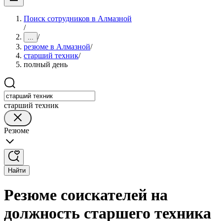
Поиск сотрудников в Алмазной
/
/
...
резюме в Алмазной
/
старший техник
/
полный день
старший техник
Резюме
Найти
Резюме соискателей на
должность старшего техника