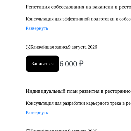
Репетиция собеседования на вакансии в рест
Кому могу помочь:
• Управляющим, Директорам и менеджерам ресторан
Консультация для эффективной подготовки к собес
• Шеф поварам и Су-шефам
Развернуть
• Всем, кто хочет развиваться в сфере ресторанов
Ближайшая запись
9 августа 2026
6 000
₽
Записаться
Индивидуальный план развития в ресторанно
Консультация для разработки карьерного трека в р
Развернуть