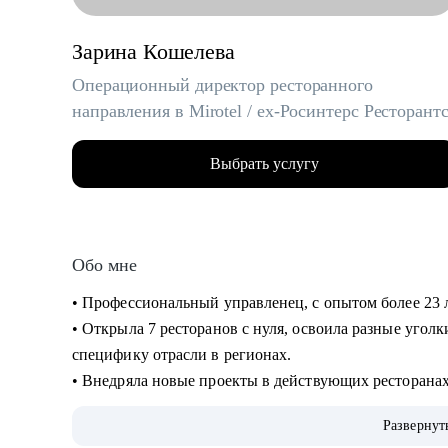
Зарина Кошелева
Операционный директор ресторанного
направления в Mirotel / ex-Росинтерс Ресторант
Выбрать услугу
Обо мне
• Профессиональный управленец, с опытом более 23 
• Открыла 7 ресторанов с нуля, освоила разные угол
специфику отрасли в регионах.
• Внедряла новые проекты в действующих ресторанах 
собственное производство.
Развернут
• Вырастила и отправила во взрослую жизнь более 30