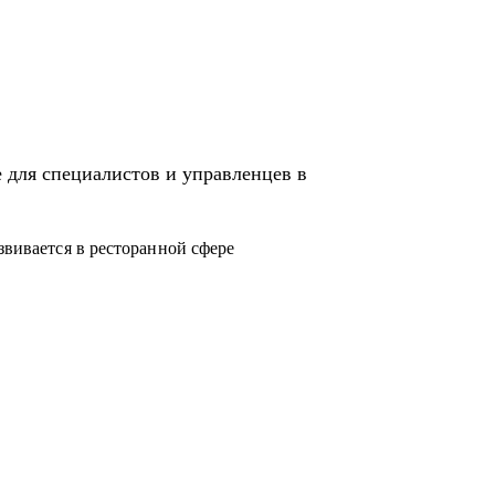
а с нуля более 20 ресторанных команд.
иятиях всегда более 90 % и даже сейчас. Я
 управленцами ресторанов.
нила всю команду (120 человек).
 для специалистов и управленцев в
irotel: ресторан и банкетный зал
звивается в ресторанной сфере
роны /с чего начать).
ия процессов
я специфику маленьких городов.
его они хотят.
овать бюджет и дать рекомендации.