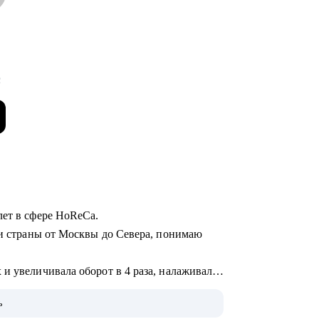
с
лет в сфере HoReCa.
ки страны от Москвы до Севера, понимаю
и увеличивала оборот в 4 раза, налаживала
ь
 управленцев, которые успешно развились в