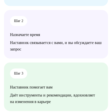
Кому могу помочь:
Имею экспертизу в различных сферах, по направлениям:
• Студенты и выпускники;
Шаг 2
• Административный и операционный персонал;
• Финансовый блок (бухгалтерия);
• Продажи;
Назначаете время
• Сервис;
• Страхование;
Наставник связывается с вами, и вы обсуждаете ваш
• Фармацевтика, медицина, аптечный бизнес;
запрос
• Строительство и эксплуатация;
• Гостиничный и ресторанный бизнес;
• HR;
• Гостинично-ресторанный бизнес;
• Логистика и закупки;
Шаг 3
• Красота&Мода;
• Спорт;
Наставник помогает вам
• PR, организация мероприятий;
• Безопасность;
Даёт инструменты и рекомендации, вдохновляет
• Услуги для бизнеса и населения.
на изменения в карьере