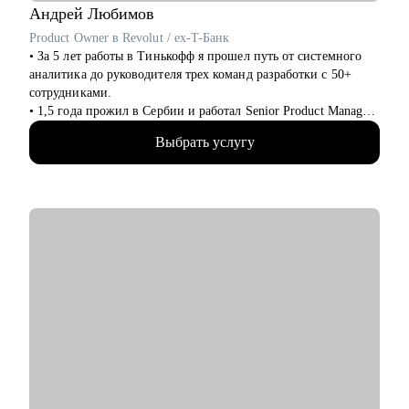
Андрей
Любимов
Product Owner в Revolut / ex-T-Банк
• За 5 лет работы в Тинькофф я прошел путь от системного
аналитика до руководителя трех команд разработки с 50+
сотрудниками.
• 1,5 года прожил в Сербии и работал Senior Product Manager
удаленно в международном стартапе, специализирующемся
Выбрать услугу
на CPaaS-решениях (США, Швеция, Австралия).
• Жил в Дубае, переехал в Барселону и работаю Senior
Product Owner в Revolut.
• Провел 200+ консультаций (мои менти смогли
релоцироваться в Европу, пройти собеседования на
выбранные позиции, почувствовать уверенность в своих
силах).
• Провел 100+ собеседований (QA, аналитики, разработчики,
PM).
С чем помогу:
• Усиление вашего резюме, LinkedIn, сопроводительного
письма: расскажу на что hr и нанимающие менеджеры
обращают внимание, помогу выделить достижения
• Тестовое собеседование: расскажу как себя правильно