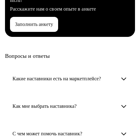
hh.ru?
Расскажите нам о своем опыте в анкете
Заполнить анкету
Вопросы и ответы
Какие наставники есть на маркетплейсе?
Карьерные наставники — это HR-
специалисты, карьерные консультанты,
Как мне выбрать наставника?
психологи, резюмерайтеры и менторы.
Умный поиск поможет в три клика выбрать
Менторы работают в ИТ, дизайне, других
наставника для достижения вашей цели.
С чем может помочь наставник?
узкоспециализированных сферах. Они