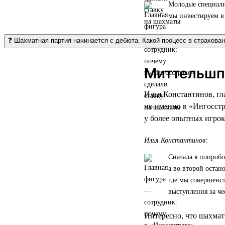
Молодые специалис
мы инвестируем в 
❓ Шахматная партия начинается с дебюта. Какой процесс в страхова
Миттельшпи
Илья Константинов, гл
но именно в «Ингосстр
у более опытных игрок
Илья Константинов:
Сначала я попробо
а во второй остан
где мы совершенс
выступления за че
Интересно, что шахмат