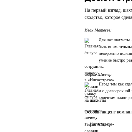
На первый взгляд, шах
сходство, которое сде
Иван Матвеев:
Для нас шахматы —
быть внимательным
невероятно полез
умение быстро реа
София Шиллер:
Перед тем как сде
и о долгосрочной 
клиентам планиро
Особый акцент компани
София Шиллер: