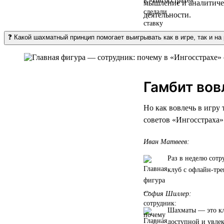
мышление и аналитичес
деятельности.
❓ Какой шахматный принцип помогает выигрывать как в игре, так и на
Гамбит вов
Но как вовлечь в игру
советов «Ингосстраха»
Иван Матвеев:
Раз в неделю сотр
клуб с офлайн-тре
София Шиллер:
Шахматы — это кл
доступной и увле