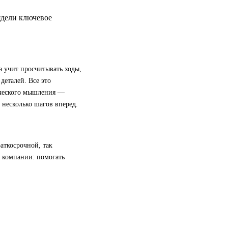
ядели ключевое
а учит просчитывать ходы,
деталей. Все это
ического мышления —
 несколько шагов вперед.
аткосрочной, так
й компании: помогать