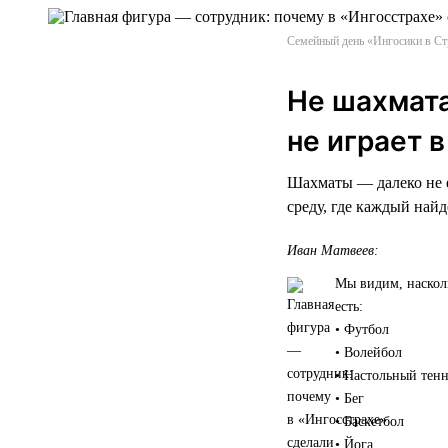
Семейный день «Ингосики в Ст
Не шахмата
не играет 
Шахматы — далеко не е
среду, где каждый найд
Иван Матвеев:
Мы видим, наскол
есть:
• Футбол
• Волейбол
• Настольный тен
• Бег
• Баскетбол
• Йога