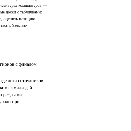
инсейверах компьютеров —
ые доски с табличками:
я, оценить позицию
совать большое
егионов с финалом
 где дети сотрудников
ском фэмили дэй
тере», сами
учали призы.