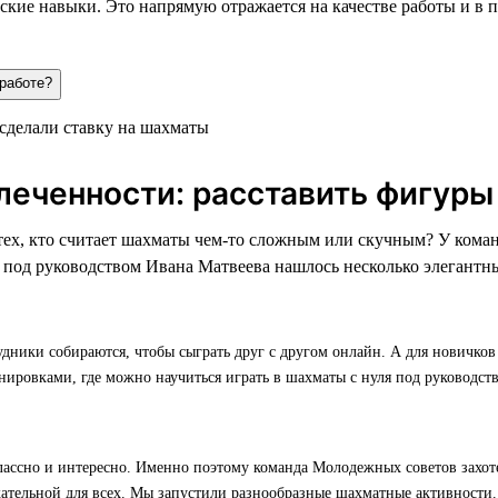
кие навыки. Это напрямую отражается на качестве работы и в 
 работе?
леченности: расставить фигуры
 тех, кто считает шахматы чем-то сложным или скучным? У ко
 под руководством Ивана Матвеева нашлось несколько элегантн
удники собираются, чтобы сыграть друг с другом онлайн. А для новичко
нировками, где можно научиться играть в шахматы с нуля под руководст
ассно и интересно. Именно поэтому команда Молодежных советов захотел
кательной для всех. Мы запустили разнообразные шахматные активности