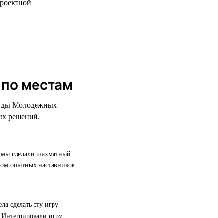
проектной
 по местам
манды Молодежных
ых решений.
в мы сделали шахматный
вом опытных наставников.
а сделать эту игру
. Интегрировали игру