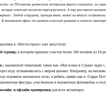
анство: на ТВ-панелях разместили интересные факты о шахматах, на скр
 которые помогают коллегам перезагрузиться. А еще расставили шахматн
 черных». Любой сотрудник, проходя мимо, может на минуту остановитьс
д. В московском офисе это вызвало классную реакцию и помогло заинтере
иативы в «Ингосстрахе» уже запустили:
й турнир,
в котором приняли участие более 100 человек из 10 р
и
с шахматной тематикой, такие как «Ингосики в Стране чудес»,
через игру познакомились с миром шахмат. Например, на москов
олу огромное шахматное поле, и ребята, прямо как в «Гарри Пот
 шахматные фигуры, участвовали в шахматных флешмобах и пол
онлайн- и офлайн-тренировки
для всех желающих.