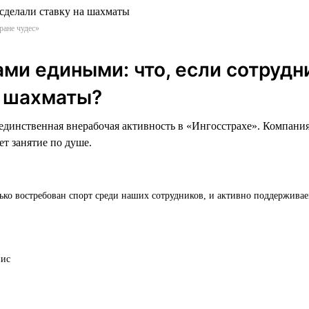
ране чудес»
ми едиными: что, если сотрудн
в шахматы?
динственная внерабочая активность в «Ингосстрахе». Компания
ет занятие по душе.
ько востребован спорт среди наших сотрудников, и активно поддержива
нис