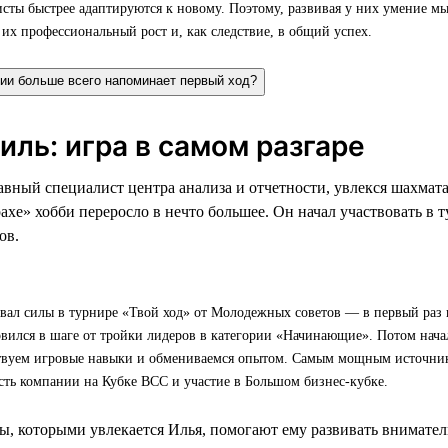
ты быстрее адаптируются к новому. Поэтому, развивая у них умение мы
их профессиональный рост и, как следствие, в общий успех.
нии больше всего напоминает первый ход?
ль: игра в самом разгаре
авный специалист центра анализа и отчетности, увлекся шахмат
ахе» хобби переросло в нечто большее. Он начал участвовать в т
ов.
вал силы в турнире «Твой ход» от Молодежных советов — в первый раз 
овился в шаге от тройки лидеров в категории «Начинающие». Потом начал
твуем игровые навыки и обмениваемся опытом. Самым мощным источни
сть компании на Кубке ВСС и участие в Большом бизнес-кубке.
ы, которыми увлекается Илья, помогают ему развивать вниматель