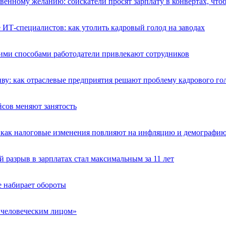
венному желанию: соискатели просят зарплату в конвертах, что
ИТ-специалистов: как утолить кадровый голод на заводах
акими способами работодатели привлекают сотрудников
иву: как отраслевые предприятия решают проблему кадрового го
сов меняют занятость
как налоговые изменения повлияют на инфляцию и демографи
й разрыв в зарплатах стал максимальным за 11 лет
 набирает обороты
 «человеческим лицом»