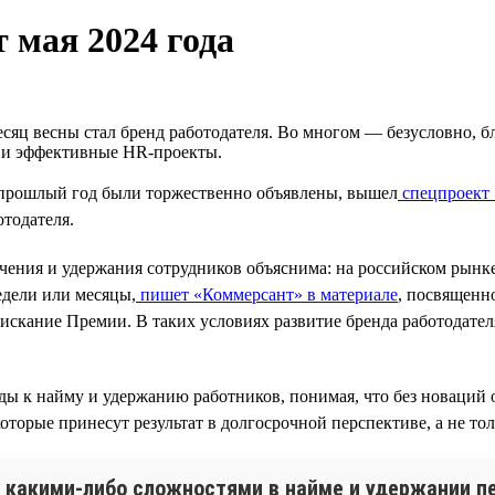
 мая 2024 года
сяц весны стал бренд работодателя. Во многом — безусловно, б
е и эффективные HR-проекты.
прошлый год были торжественно объявлены, вышел
спецпроект
тодателя.
чения и удержания сотрудников объяснима: на российском рынке
едели или месяцы,
пишет «Коммерсант» в материале
, посвященн
оискание Премии. В таких условиях развитие бренда работодат
ы к найму и удержанию работников, понимая, что без новаций о
торые принесут результат в долгосрочной перспективе, а не тол
 какими-либо сложностями в найме и удержании пе