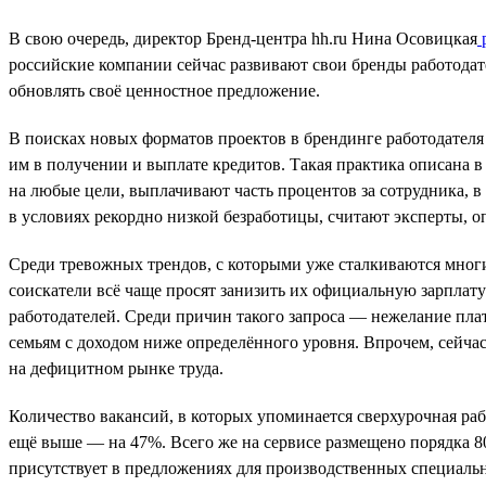
В свою очередь, директор Бренд-центра hh.ru Нина Осовицкая
р
российские компании сейчас развивают свои бренды работодате
обновлять своё ценностное предложение.
В поисках новых форматов проектов в брендинге работодателя
им в получении и выплате кредитов. Такая практика описана в
на любые цели, выплачивают часть процентов за сотрудника, в 
в условиях рекордно низкой безработицы, считают эксперты, 
Среди тревожных трендов, с которыми уже сталкиваются многие
соискатели всё чаще просят занизить их официальную зарплату и
работодателей. Среди причин такого запроса — нежелание плат
семьям с доходом ниже определённого уровня. Впрочем, сейча
на дефицитном рынке труда.
Количество вакансий, в которых упоминается сверхурочная рабо
ещё выше — на 47%. Всего же на сервисе размещено порядка 80
присутствует в предложениях для производственных специальн