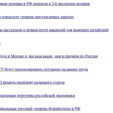
овые резервы в РФ оценили в 5,6 миллиона человек
и повысили уровень предлагаемых зарплат
ы рассказали о резком росте вакансий для знающих китайский
к
уда в Москве в два раза выше, чем в среднем по России
ГУ будут прогнозировать ситуацию на рынке труда
 решить проблему кадрового голода
 признаки перегрева российской экономики
омальным текущий уровень безработицы в РФ