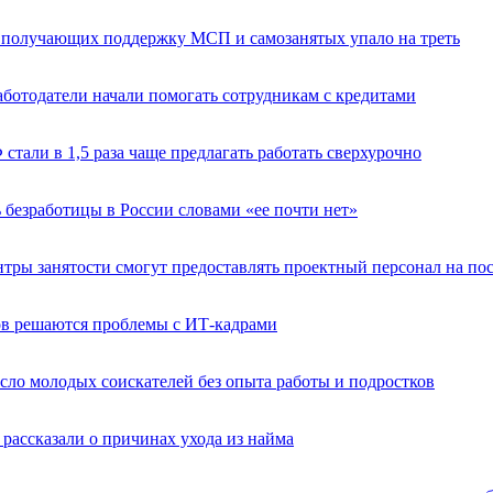
о получающих поддержку МСП и самозанятых упало на треть
аботодатели начали помогать сотрудникам с кредитами
 стали в 1,5 раза чаще предлагать работать сверхурочно
 безработицы в России словами «ее почти нет»
нтры занятости смогут предоставлять проектный персонал на по
ов решаются проблемы с ИТ-кадрами
сло молодых соискателей без опыта работы и подростков
рассказали о причинах ухода из найма