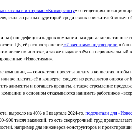
ассказала в интервью «Коммерсанту
» о тенденциях позиционир
ля, сколько разных аудиторий среди своих соискателей может о
 и на фоне дефицита кадров компании находят альтернативные с
 отчете ЦБ, её распространение
«Известиям» подтвердили
в банк
том числе по ипотеке, а также выдают заём на первоначальный в
опрошенные «Известиями».
 компании, — соискатели просят зарплату в конвертах, чтобы н
ли же платить её в конверте, следует из результатов опроса от h
ить алименты и погашать кредиты, а также стремление продолжа
с компании в основном отказываются нанимать работников «все
та, выросло на 40% в I квартале 2024-го,
подсчитали для «Изве
0–900 тысяч вакансий, то есть сверхурочный труд предполагает
остей, например для инженеров-конструкторов и проектировщик