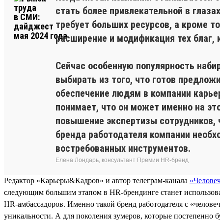
стать более привлекательной в глаза
требует больших ресурсов, а кроме то
расширение и модификация тех благ, 
Сейчас особенную популярность набир
выбирать из того, что готов предлож
обеспечение людям в компании карьер
понимает, что он может именно на эт
повышение экспертизы сотрудников, ч
бренда работодателя компании необх
востребованных инструментов.
Елена Лондарь, консультант Премии HR-бренд
Редактор «Карьеры&Кадров» и автор телеграм-канала
«Челове
следующим большим этапом в HR-брендинге станет использова
HR-амбассадоров. Именно такой бренд работодателя с «человеч
уникальности. А для поколения зумеров, которые постепенно б