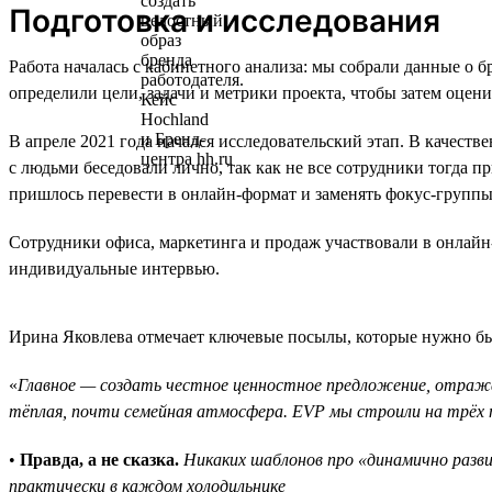
Подготовка и исследования
Работа началась с кабинетного анализа: мы собрали данные о 
определили цели, задачи и метрики проекта, чтобы затем оцени
В апреле 2021 года начался исследовательский этап. В качест
с людьми беседовали лично, так как не все сотрудники тогда 
пришлось перевести в онлайн-формат и заменять фокус-групп
Сотрудники офиса, маркетинга и продаж участвовали в онлайн
индивидуальные интервью.
Ирина Яковлева отмечает ключевые посылы, которые нужно бы
«
Главное — создать честное ценностное предложение, отражаю
тёплая, почти семейная атмосфера. EVP мы строили на трёх 
•
Правда, а не сказка.
Никаких шаблонов про «динамично раз
практически в каждом холодильнике