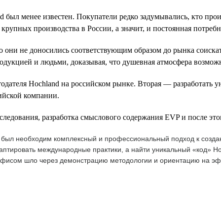
nd был менее известен. Покупатели редко задумывались, кто про
крупных производства в России, а значит, и постоянная потребн
но они не доносились соответствующим образом до рынка соиска
родукцией и людьми, доказывая, что душевная атмосфера возможн
одателя Hochland на российском рынке. Вторая — разработать у
ийской компании.
следования, разработка смыслового содержания EVP и после это
м был необходим комплексный и профессиональный подход к созда
аптировать международные практики, а найти уникальный «код» Ho
офисом шло через демонстрацию методологии и ориентацию на эфф