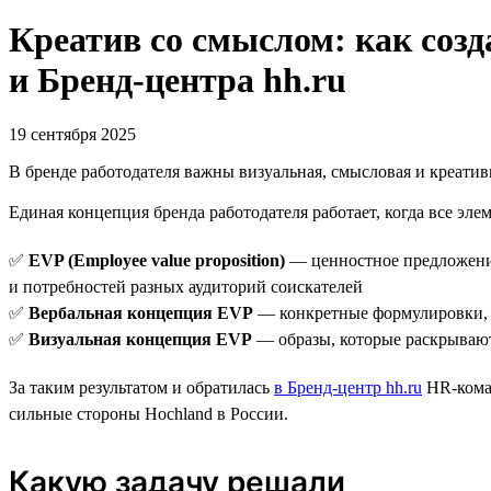
Креатив со смыслом: как созд
и Бренд-центра hh.ru
19 сентября 2025
В бренде работодателя важны визуальная, смысловая и креатив
Единая концепция бренда работодателя работает, когда все эле
✅
EVP (Employee value proposition)
— ценностное предложение
и потребностей разных аудиторий соискателей
✅
Вербальная концепция EVP
— конкретные формулировки, к
✅
Визуальная концепция EVP
— образы, которые раскрывают
За таким результатом и обратилась
в Бренд-центр hh.ru
HR-коман
сильные стороны Hochland в России.
Какую задачу решали