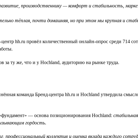
азвитие, производственнику — комфорт и стабильность, марк
ельно тёплая, почти домашняя, но при этом мы крупная и стаб
центр hh.ru провёл количественный онлайн-опрос среди 714 сот
аботы.
за ту же, что и у Hochland, аудиторию на рынке труда.
динённая команда Бренд-центра hh.ru и Hochland утвердила смы
 «фундамент» — основа позиционирования Hochland:
стабильная
вызывающим гордость
.
, профессиональный коллектив и оценка вклада каждого сотру