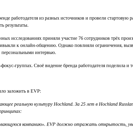
бренде работодателя из разных источников и провели стартовую 
ть результаты.
венных исследованиях приняли участие 76 сотрудников трёх про
привыкли к онлайн-общению. Однако повлияли ограничения, вызв
ы персональными интервью.
-фокус-группах. Своё видение бренда работодателя поделила и
ло заложить в EVP:
щее реальную культуру Hochland. За 25 лет в Hochland Russla
принципах:
вивающуюся компанию». EVP должно отражать открытость, уваж