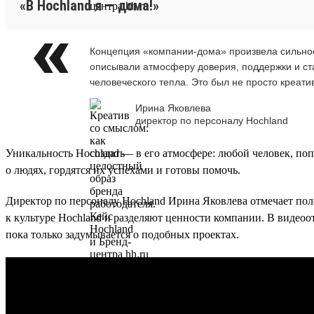
«В Hochland я — дома!»
Концепция «компании-дома» произвела сильное
описывали атмосферу доверия, поддержки и ст
человеческого тепла. Это был не просто креати
Ирина Яковлева
директор по персоналу Hochland
Уникальность Hochland — в его атмосфере: любой человек, поп
о людях, гордятся их успехами и готовы помочь.
Директор по персоналу Hochland Ирина Яковлева отмечает поло
к культуре Hochland и разделяют ценности компании. В видеоо
пока только задумывается о подобных проектах.