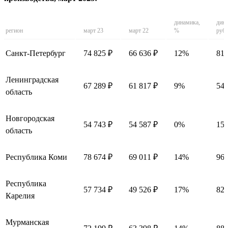
динамика,
дина
регион
март 23
март 22
%
руб.
Санкт-Петербург
74 825 ₽
66 636 ₽
12%
818
Ленинградская
67 289 ₽
61 817 ₽
9%
547
область
Новгородская
54 743 ₽
54 587 ₽
0%
156
область
Республика Коми
78 674 ₽
69 011 ₽
14%
966
Республика
57 734 ₽
49 526 ₽
17%
820
Карелия
Мурманская