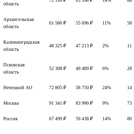
72 199 ₽
63 398 ₽
14%
880
область
Архангельская
61 580 ₽
55 696 ₽
11%
588
область
Калининградская
48 325 ₽
47 213 ₽
2%
111
область
Псковская
52 308 ₽
49 489 ₽
6%
281
область
Ненецкий АО
72 805 ₽
58 750 ₽
24%
14 
Москва
91 341 ₽
83 990 ₽
9%
735
Россия
67 499 ₽
59 438 ₽
14%
806