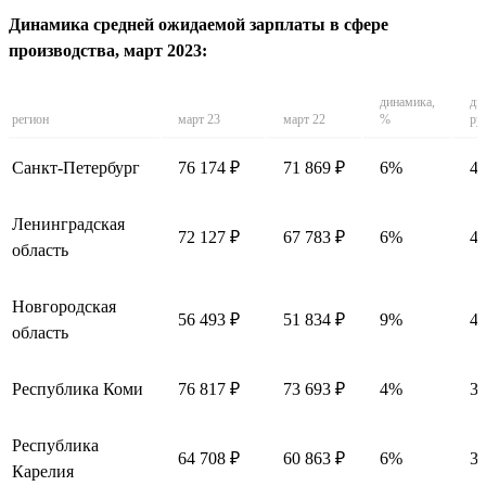
Динамика средней ожидаемой зарплаты в сфере
производства, март 2023:
динамика,
ди
регион
март 23
март 22
%
ру
Санкт-Петербург
76 174 ₽
71 869 ₽
6%
43
Ленинградская
72 127 ₽
67 783 ₽
6%
43
область
Новгородская
56 493 ₽
51 834 ₽
9%
46
область
Республика Коми
76 817 ₽
73 693 ₽
4%
31
Республика
64 708 ₽
60 863 ₽
6%
38
Карелия