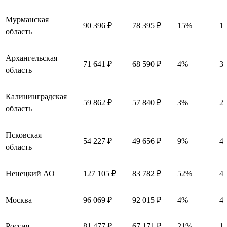
Мурманская
90 396 ₽
78 395 ₽
15%
12
область
Архангельская
71 641 ₽
68 590 ₽
4%
30
область
Калининградская
59 862 ₽
57 840 ₽
3%
20
область
Псковская
54 227 ₽
49 656 ₽
9%
45
область
Ненецкий АО
127 105 ₽
83 782 ₽
52%
43
Москва
96 069 ₽
92 015 ₽
4%
40
Россия
81 477 ₽
67 171 ₽
21%
14