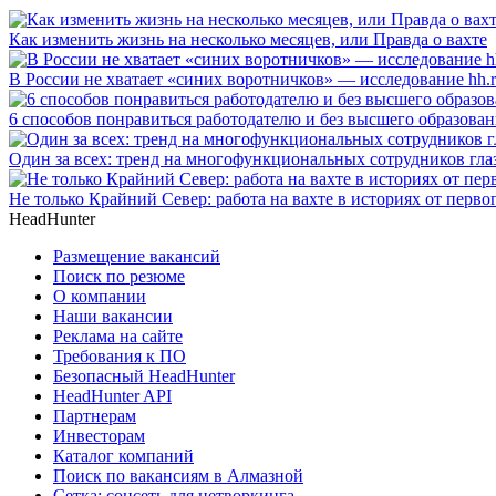
Как изменить жизнь на несколько месяцев, или Правда о вахте
В России не хватает «синих воротничков» — исследование hh.
6 способов понравиться работодателю и без высшего образова
Один за всех: тренд на многофункциональных сотрудников гла
Не только Крайний Север: работа на вахте в историях от перво
HeadHunter
Размещение вакансий
Поиск по резюме
О компании
Наши вакансии
Реклама на сайте
Требования к ПО
Безопасный HeadHunter
HeadHunter API
Партнерам
Инвесторам
Каталог компаний
Поиск по вакансиям в Алмазной
Сетка: соцсеть для нетворкинга