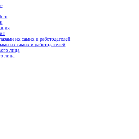
ru
ния
зами их самих и работодателей
го лица