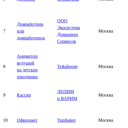
ООО
Домработник
Экосистема
7
или
Москва
Домашних
домработница
Сервисов
Аниматор/
ведущий
8
Teikaboom
Москва
на детские
праздники
ЛЕПИМ
9
Кассир
Москва
и ВАРИМ
10
Официант
Yumbaker
Москва