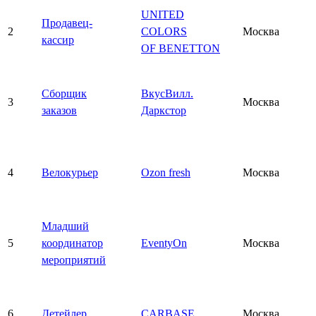
UNITED
Продавец-
2
COLORS
Москва
кассир
OF BENETTON
Сборщик
ВкусВилл.
3
Москва
заказов
Даркстор
4
Велокурьер
Ozon fresh
Москва
Младший
5
координатор
EventyOn
Москва
мероприятий
6
Детейлер
CARBASE
Москва