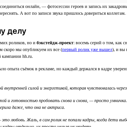
рисоединиться онлайн, — фотосессии героев и запись их закадр
ереснять. А вот по записи звука пришлось довериться коллегам
у делу
амих роликов, но и
бэкстейдж-проект
: восемь серий о том, как
м скоро мы опубликуем их все (
первый ролик уже вышел
), и вы
 кампании hh.ru.
 было опыта съёмок в рекламе, но каждый держался в кадре увере
 внутренней силой и энергетикой, которая чувствовалась через
ой и готовностью пробовать снова и снова, — просто умничка. А
верила даже, что она не актриса.
— это любовь. Жаль, в сам ролик не попали кадры, когда дети в
адры отдельно, их просто нельзя не увидеть.