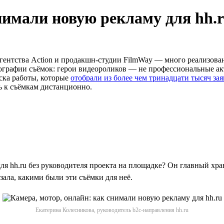
нимали новую рекламу для hh.
агентства Action и продакшн-студии FilmWay — много реализова
географии съёмок: герои видеороликов — не профессиональные 
ска работы, которые
отобрали из более чем тринадцати тысяч за
ь к съёмкам дистанционно.
для hh.ru без руководителя проекта на площадке? Он главный х
зала, какими были эти съёмки для неё.
Екатерина Колесникова, руководитель b2c-направления hh.ru