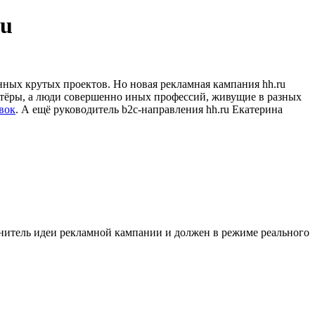
ru
нных крутых проектов. Но новая рекламная кампания hh.ru
актёры, а люди совершенно иных профессий, живущие в разных
явок
. А ещё руководитель b2c-направления hh.ru Екатерина
ранитель идеи рекламной кампании и должен в режиме реального