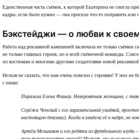
Единственная часть съёмок, к которой Екатерина не смогла п
кадры, если было нужно — она просила что-то поправить или п
Бэкстейджи — о любви к своем
Работа над рекламной кампанией включала не только съёмки с
не только главных героев, но и всей съёмочной команды. Совсе
по костюмам и многими другими создателями новой рекламной
Нельзя не сказать, что нам очень повезло с героями! У них не
с ними:
Поразила Елена Фишер. Невероятная женщина, с такой
Серёжа Ченский с его заразительной улыбкой, простот
настоящую девушку). Когда я увидела её в кадре, не по
Артём Мельников и его ребята из футбольного клуба 
там такая палитра эмоций! Может, мы выложим эти к