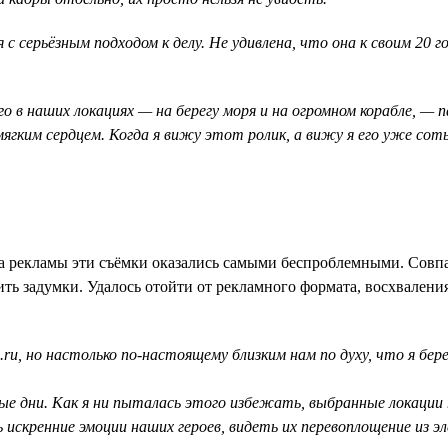
с серьёзным подходом к делу. Не удивлена, что она к своим 20 
го в наших локациях — на берегу моря и на огромном корабле, —
ягким сердцем. Когда я вижу этот ролик, а вижу я его уже сотый
тва рекламы эти съёмки оказались самыми беспроблемными. Совп
ить задумки. Удалось отойти от рекламного формата, восхвалени
ru, но настолько по-настоящему близким нам по духу, что я бе
е дни. Как я ни пыталась этого избежать, выбранные локации т
 искренние эмоции наших героев, видеть их перевоплощение из