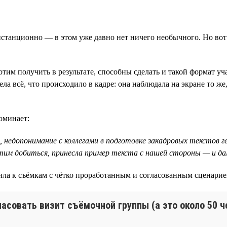
истанционно — в этом уже давно нет ничего необычного. Но вот 
отим получить в результате, способны сделать и такой формат у
а всё, что происходило в кадре: она наблюдала на экране то же,
оминает:
 недопонимание с коллегами в подготовке закадровых текстов ге
отим добиться, принесла пример текста с нашей стороны — и дал
ила к съёмкам с чётко проработанным и согласованным сценари
асовать визит съёмочной группы (а это около 50 ч