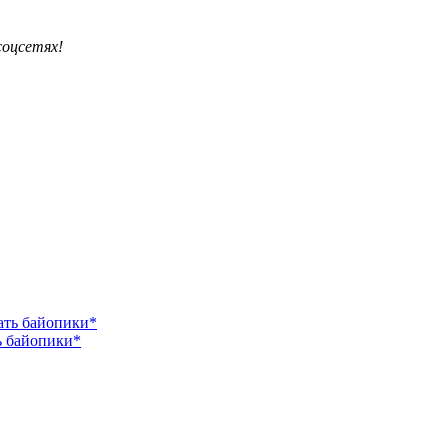
соцсетях!
ь байопики*