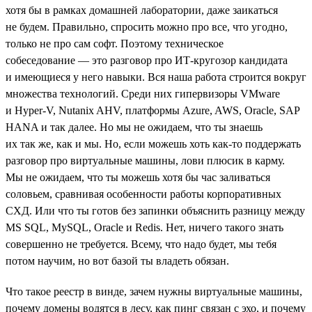
хотя бы в рамках домашней лаборатории, даже заикаться
не будем. Правильно, спросить можно про все, что угодно,
только не про сам софт. Поэтому техническое
собеседование — это разговор про ИТ-кругозор кандидата
и имеющиеся у него навыки. Вся наша работа строится вокруг
множества технологий. Среди них гипервизоры VMware
и Hyper-V, Nutanix AHV, платформы Azure, AWS, Oracle, SAP
HANA и так далее. Но мы не ожидаем, что ты знаешь
их так же, как и мы. Но, если можешь хоть как-то поддержать
разговор про виртуальные машины, лови плюсик в карму.
Мы не ожидаем, что ты можешь хотя бы час заливаться
соловьем, сравнивая особенности работы корпоративных
СХД. Или что ты готов без запинки объяснить разницу между
MS SQL, MySQL, Oracle и Redis. Нет, ничего такого знать
совершенно не требуется. Всему, что надо будет, мы тебя
потом научим, но вот базой ты владеть обязан.
Что такое реестр в винде, зачем нужны виртуальные машины,
почему домены водятся в лесу, как пинг связан с эхо, и почему